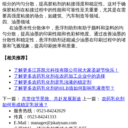
组分的均匀分散，提高胶粘剂的粘接强度和稳定性。这对于确
保胶粘剂在粘接过程中的性能和可靠性至关重要，尤其是在需
要高强度粘接的场合，如建筑、汽车制造等领域。
四、油墨领域
在油墨水性分散体中，悬浮剂助剂有助于颜料和染料的均
匀分散，提高油墨的印刷性能和色彩鲜艳度。通过改善油墨的
分散性和稳定性，悬浮剂助剂还能减少油墨在印刷过程中的堵
塞和飞溅现象，提高印刷效率和质量。
【相关推荐】
了解更多
江苏凯元科技有限公司祝大家圣诞节快乐！
了解更多
农药乳化剂在农药加工企业中的选择
了解更多
农药乳化剂是乳浊液的稳定剂
了解更多
农药乳化剂的HLB值如何影响乳液类型？
下一篇：
共赏佳节景致、共赴发展新途
上一篇：
农药乳化剂
如何形成稳定乳状液？
服务热线：0523-84242629
传真：0523-84241333
E-Mail：manager@jskaiyuan.com