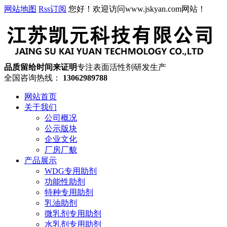
网站地图
Rss订阅
您好！欢迎访问www.jskyan.com网站！
品质留给时间来证明
专注表面活性剂研发生产
全国咨询热线：
13062989788
网站首页
关于我们
公司概况
公示版块
企业文化
厂房厂貌
产品展示
WDG专用助剂
功能性助剂
特种专用助剂
乳油助剂
微乳剂专用助剂
水乳剂专用助剂