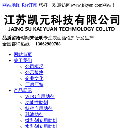
网站地图
Rss订阅
您好！欢迎访问www.jskyan.com网站！
品质留给时间来证明
专注表面活性剂研发生产
全国咨询热线：
13062989788
网站首页
关于我们
公司概况
公示版块
企业文化
厂房厂貌
产品展示
WDG专用助剂
功能性助剂
特种专用助剂
乳油助剂
微乳剂专用助剂
水乳剂专用助剂