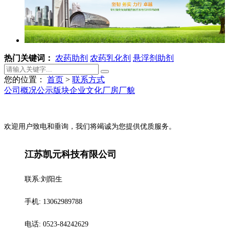
热门关键词：
农药助剂
农药乳化剂
悬浮剂助剂
您的位置：
首页
>
联系方式
公司概况
公示版块
企业文化
厂房厂貌
欢迎用户致电和垂询，我们将竭诚为您提供优质服务。
江苏凯元科技有限公司
联系:刘阳生
手机: 13062989788
电话: 0523-84242629