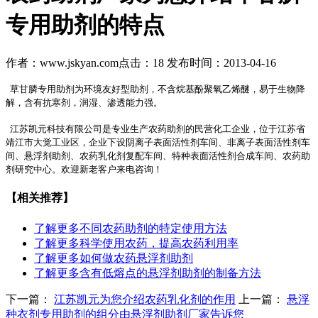
专用助剂的特点
作者：www.jskyan.com
点击：18
发布时间：2013-04-16
草甘膦专用助剂为环境友好型助剂，不含烷基酚聚氧乙烯醚，易于生物降
解，含有抗寒剂，润湿、渗透能力强。
江苏凯元科技有限公司是专业生产
农药助剂
的民营化工企业，位于江苏省
靖江市大觉工业区，企业下设
阴离子表面活性剂
车间、非离子表面活性剂车
间、
悬浮剂助剂
、
农药乳化剂
复配车间、特种表面活性剂合成车间、
农药助
剂
研究中心。欢迎新老客户来电咨询！
【相关推荐】
了解更多
不同农药助剂的特定使用方法
了解更多
科学使用农药，提高农药利用率
了解更多
如何做农药悬浮剂助剂
了解更多
含有低熔点的悬浮剂助剂的制备方法
下一篇：
江苏凯元为您介绍农药乳化剂的作用
上一篇：
悬浮
种衣剂专用助剂的组分由悬浮剂助剂厂家告诉您