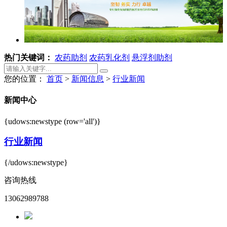
热门关键词：
农药助剂
农药乳化剂
悬浮剂助剂
您的位置：
首页
>
新闻信息
>
行业新闻
新闻中心
{udows:newstype (row='all')}
行业新闻
{/udows:newstype}
咨询热线
13062989788